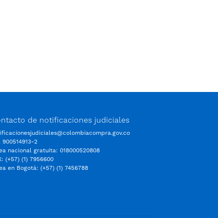
ntacto de notificaciones judiciales
ificacionesjudiciales@colombiacompra.gov.co
. 900514913-2
ea nacional gratuita: 018000520808
: (+57) (1) 7956600
ea en Bogotá: (+57) (1) 7456788